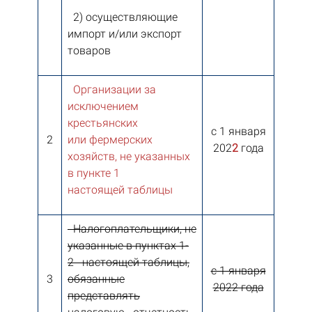
2) осуществляющие
импорт и/или экспорт
товаров
Организации за
исключением
крестьянских
с 1 января
2
или фермерских
202
2
года
хозяйств, не указанных
в пункте 1
настоящей таблицы
Налогоплательщики, не
указанные в пунктах 1-
2 настоящей таблицы,
с 1 января
3
обязанные
2022 года
представлять