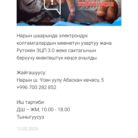
Нарын шаарында электрондук
колтамгалардын мөөнөтүн узартуу жана
Рутокен ЭЦП 3.0 жеке сактагычын
берүүчу өнөктөштүк кеңсе ачылды.
⠀
Жайгашуусу:
Нарын ш. Үсөн уулу Абаскан көчөсү, 5
+996 700 282 852
⠀
Иш тартиби:
ДШ – ЖМ, 10.00 - 18.00
Тыныгуусуз
12.02.2025