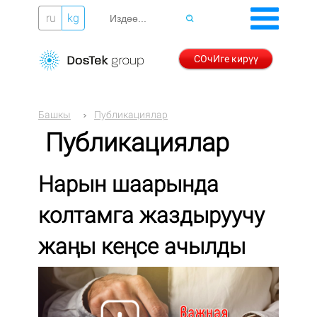
ru
kg
СОчИге кирүү
Башкы
Публикациялар
Публикациялар
Нарын шаарында
колтамга жаздыруучу
жаңы кеңсе ачылды