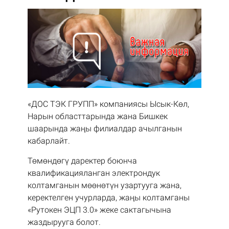
«ДОС ТЭК ГРУПП» компаниясы Ысык-Көл,
Нарын областтарында жана Бишкек
шаарында жаңы филиалдар ачылганын
кабарлайт.
Төмөндөгү даректер боюнча
квалификацияланган электрондук
колтамганын мөөнөтүн узартууга жана,
керектелген учурларда, жаңы колтамганы
«Рутокен ЭЦП 3.0» жеке сактагычына
жаздырууга болот.