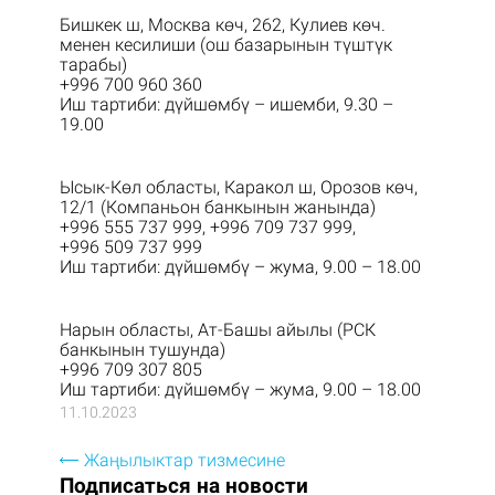
Бишкек ш, Москва көч, 262, Кулиев көч.
менен кесилиши (ош базарынын түштүк
тарабы)
+996 700 960 360
Иш тартиби: дүйшөмбү – ишемби, 9.30 –
19.00
Ысык-Көл областы, Каракол ш, Орозов көч,
12/1 (Компаньон банкынын жанында)
+996 555 737 999, +996 709 737 999,
+996 509 737 999
Иш тартиби: дүйшөмбү – жума, 9.00 – 18.00
Нарын областы, Ат-Башы айылы (РСК
банкынын тушунда)
+996 709 307 805
Иш тартиби: дүйшөмбү – жума, 9.00 – 18.00
11.10.2023
Жаңылыктар тизмесине
Подписаться на новости