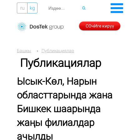
ru
kg
СОчИге кирүү
Башкы
Публикациялар
Публикациялар
Ысык-Көл, Нарын
областтарында жана
Бишкек шаарында
жаңы филиалдар
ачылды