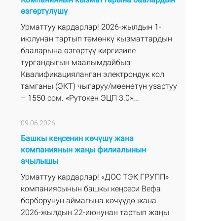
өзгөртүлүшү
Урматтуу кардарлар! 2026-жылдын 1-
июлунан тартып төмөнкү кызматтардын
бааларына өзгөртүү киргизиле
тургандыгын маалымдайбыз:
Квалификацияланган электрондук кол
тамганы (ЭКТ) чыгаруу/мөөнөтүн узартуу
– 1550 сом. «Рутокен ЭЦП 3.0»...
09.06.2026
Башкы кеңсенин көчүшү жана
компаниянын жаңы филиалынын
ачылышы
Урматтуу кардарлар! «ДОС ТЭК ГРУПП»
компаниясынын башкы кеңсеси Вефа
борборунун аймагына көчүүдө жана
2026-жылдын 22-июнунан тартып жаңы