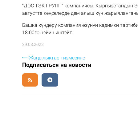
“ДОС ТЭК ГРУПП” компаниясы, Кыргызстандын Э
августта кеңселерде дем алыш күн жарыяланга
Башка күндөрү компания өзүнүн кадимки тартиби
18.00гө чейин иштейт.
29.08.2023
Жаңылыктар тизмесине
Подписаться на новости