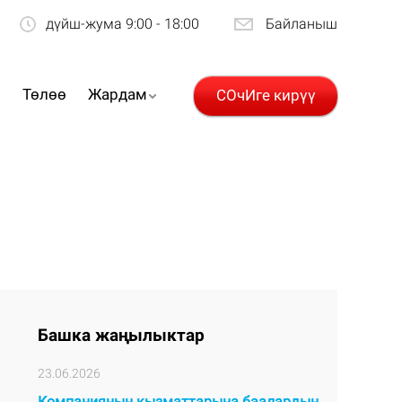
дүйш-жума 9:00 - 18:00
Байланыш
р
Төлөө
Жардам
СОчИге кирүү
Башка жаңылыктар
23.06.2026
Компаниянын кызматтарына баалардын