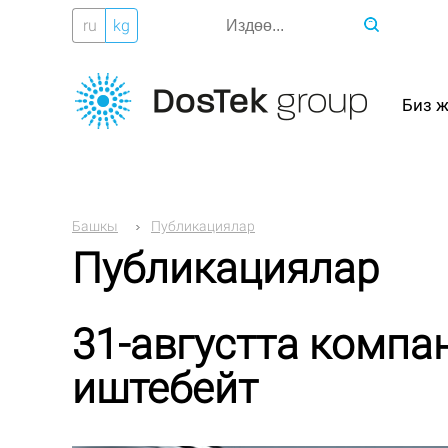
ru
kg
Биз 
Башкы
Публикациялар
Публикациялар
31-августта компа
иштебейт