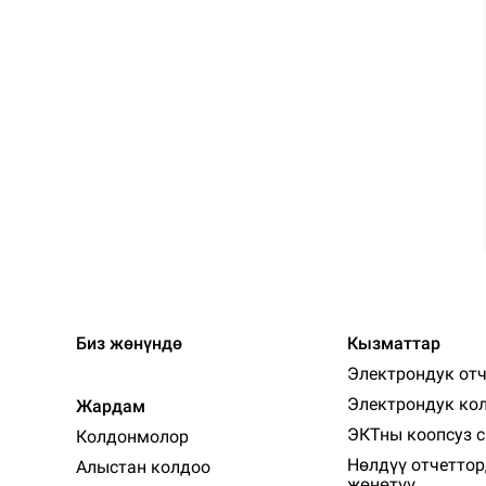
Биз жөнүндө
Кызматтар
Электрондук отч
Электрондук кол
Жардам
ЭКТны коопсуз 
Колдонмолор
Нөлдүү отчеттор
Алыстан колдоо
жөнөтүү