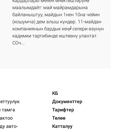
кардарлары менен өнөктөштөрүнө
маалымдайт: май майрамдарына
байланыштуу, майдын 1нен 10на чейин
(кошумча) дем алыш күндөр. 11-майдан
компаниянын бардык кең╛селери өзүнүн
кадимки тартибинде иштөөнү улантат.
СОч...
КБ
еттуулук
Документтер
 тамга
Тарифтер
сактоо
Төлөө
ду авто-
Катталуу