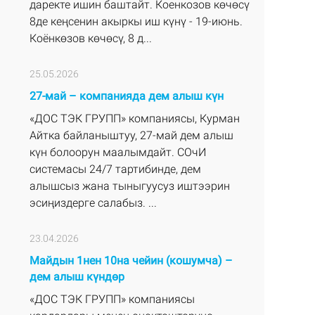
даректе ишин баштайт. Коенкозов көчөсү
8де кеңсенин акыркы иш күнү - 19-июнь.
Коёнкөзов көчөсү, 8 д...
25.05.2026
27-май – компанияда дем алыш күн
«ДОС ТЭК ГРУПП» компаниясы, Курман
Айтка байланыштуу, 27-май дем алыш
күн болоорун маалымдайт. СОчИ
системасы 24/7 тартибинде, дем
алышсыз жана тыныгуусуз иштээрин
эсиңиздерге салабыз. ...
23.04.2026
Майдын 1нен 10на чейин (кошумча) –
дем алыш күндөр
«ДОС ТЭК ГРУПП» компаниясы