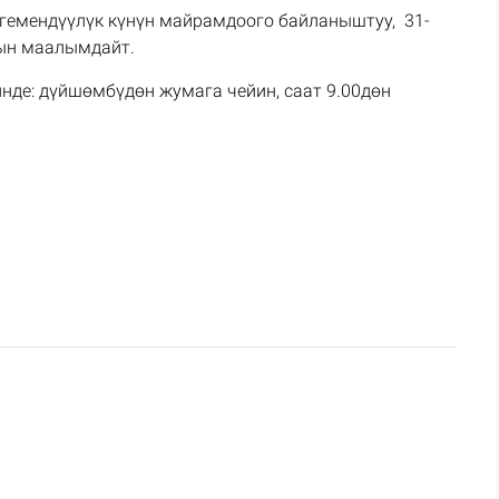
гемендүүлүк күнүн майрамдоого байланыштуу, 31-
нын маалымдайт.
нде: дүйшөмбүдөн жумага чейин, саат 9.00дөн