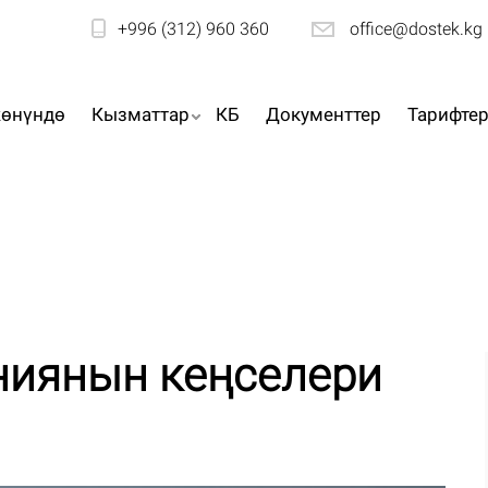
+996 (312) 960 360
office@dostek.kg
жөнүндө
Кызматтар
КБ
Документтер
Тарифте
ниянын кеңселери