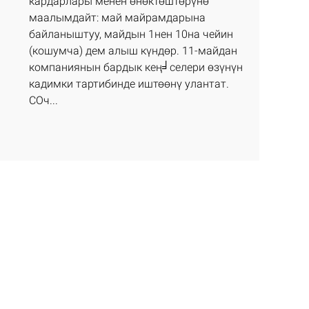
кардарлары менен өнөктөштөрүнө
маалымдайт: май майрамдарына
байланыштуу, майдын 1нен 10на чейин
(кошумча) дем алыш күндөр. 11-майдан
компаниянын бардык кең╛селери өзүнүн
кадимки тартибинде иштөөнү улантат.
СОч...