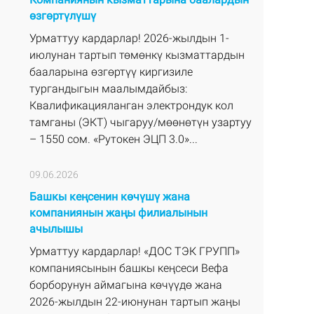
өзгөртүлүшү
Урматтуу кардарлар! 2026-жылдын 1-
июлунан тартып төмөнкү кызматтардын
бааларына өзгөртүү киргизиле
тургандыгын маалымдайбыз:
Квалификацияланган электрондук кол
тамганы (ЭКТ) чыгаруу/мөөнөтүн узартуу
– 1550 сом. «Рутокен ЭЦП 3.0»...
09.06.2026
Башкы кеңсенин көчүшү жана
компаниянын жаңы филиалынын
ачылышы
Урматтуу кардарлар! «ДОС ТЭК ГРУПП»
компаниясынын башкы кеңсеси Вефа
борборунун аймагына көчүүдө жана
2026-жылдын 22-июнунан тартып жаңы