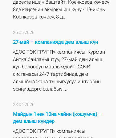
даректе ишин баштайт. Коенкозов көчөсү
8де кеңсенин акыркы иш күнү - 19-июнь.
Коёнкөзов көчөсү, 8 д...
25.05.2026
27-май – компанияда дем алыш күн
«ДОС ТЭК ГРУПП» компаниясы, Курман
Айтка байланыштуу, 27-май дем алыш
күн болоорун маалымдайт. СОчИ
системасы 24/7 тартибинде, дем
алышсыз жана тыныгуусуз иштээрин
эсиңиздерге салабыз. ...
23.04.2026
Майдын 1нен 10на чейин (кошумча) –
дем алыш күндөр
«ДОС ТЭК ГРУПП» компаниясы