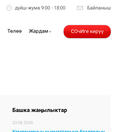
дүйш-жума 9:00 - 18:00
Байланыш
р
Төлөө
Жардам
СОчИге кирүү
Башка жаңылыктар
23.06.2026
Компаниянын кызматтарына баалардын