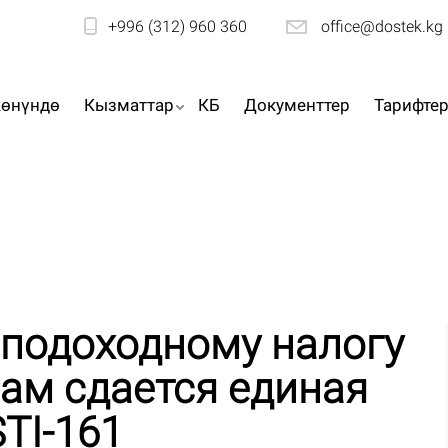
+996 (312) 960 360
office@dostek.kg
жөнүндө
Кызматтар
КБ
Документтер
Тарифте
 подоходному налогу
ам сдается единая
TI-161