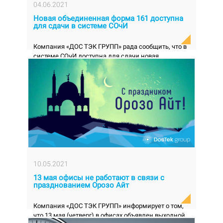
04.06.2021
Новая объединенная форма 161 доступна
для сдачи в системе СОчИ
Компания «ДОС ТЭК ГРУПП» рада сообщить, что в
системе СОчИ доступна для сдачи новая
объединенная форма - Отчет по подоходному
налогу, ...
10.05.2021
13 мая офисы не работают в связи с
празднованием Орозо Айт
Компания «ДОС ТЭК ГРУПП» информирует о том,
что 13 мая (четверг) в офисах объявлен выходной